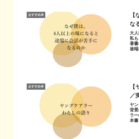
【
おすすめ本
な
大人
私も
著書
途端
【
おすすめ本
／
ヤン
背景
ラー
本書