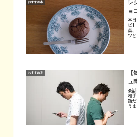
レ
おすすめ本
ョ
本日
ピ】
点、
ツと
【
おすすめ本
ュ
会話
相手
話だ
うま