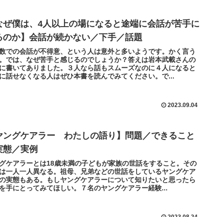
なぜ僕は、4人以上の場になると途端に会話が苦手に
るのか】会話が続かない／下手／話題
数での会話が不得意、という人は意外と多いようです。かく言う
。では、なぜ苦手と感じるのでしょうか？答えは岩本武載さんの
に書いてありました。３人なら話もスムーズなのに４人になると
に話せなくなる人はぜひ本書を読んでみてください。で...
2023.09.04
ヤングケアラー わたしの語り】問題／できること
実態／実例
グケアラーとは18歳未満の子どもが家族の世話をすること。その
は一人一人異なる。祖母、兄弟などの世話をしているヤングケア
の実態もある。もしヤングケアラーについて知りたいと思ったら
を手にとってみてほしい。７名のヤングケアラー経験...
2023.08.24