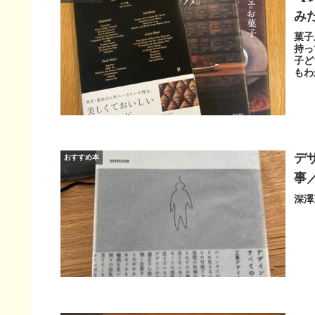
み
菓子
持っ
子ど
もわ
デ
おすすめ本
事
深澤