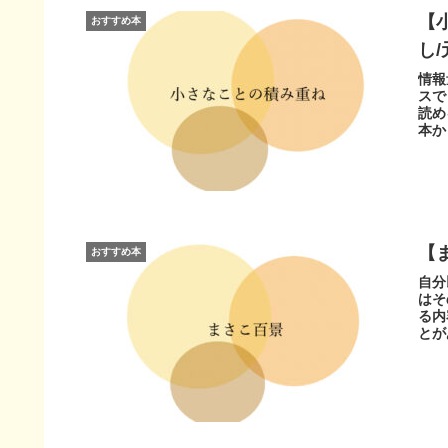
【
おすすめ本
し
情報
スで
読め
本か
【
おすすめ本
自分
はそ
る内
とが