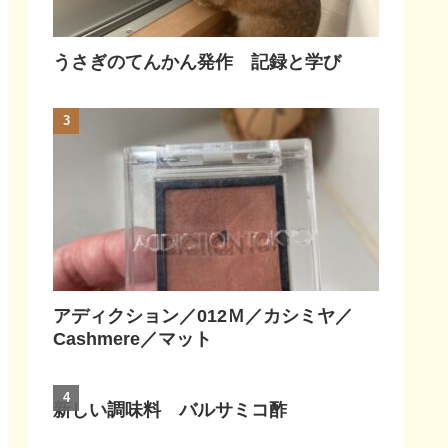
うさぎのてんかん発作 記録と学び
アディクション／012Ｍ／カシミヤ／
Cashmere／マット
新しい調味料 バルサミコ酢