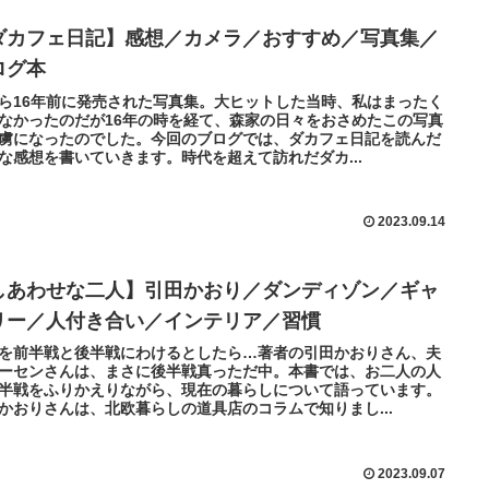
ダカフェ日記】感想／カメラ／おすすめ／写真集／
ログ本
ら16年前に発売された写真集。大ヒットした当時、私はまったく
なかったのだが16年の時を経て、森家の日々をおさめたこの写真
虜になったのでした。今回のブログでは、ダカフェ日記を読んだ
な感想を書いていきます。時代を超えて訪れだダカ...
2023.09.14
しあわせな二人】引田かおり／ダンディゾン／ギャ
リー／人付き合い／インテリア／習慣
を前半戦と後半戦にわけるとしたら…著者の引田かおりさん、夫
ーセンさんは、まさに後半戦真っただ中。本書では、お二人の人
半戦をふりかえりながら、現在の暮らしについて語っています。
かおりさんは、北欧暮らしの道具店のコラムで知りまし...
2023.09.07