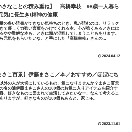
小さなことの積み重ね】 高橋幸枝 98歳一人暮ら
/元気に長生き/精神の健康
量の多い読書ができない気持ちのとき。私が読むのは、リラック
きて優しく力強い言葉をかけてくれる本。心が強くあるときには
るやや難解な本も、ときに頭が混乱してしまうこともあります。
ら元気をもらいたいな、と手にした『高橋幸枝』さんの...
2024.04.12
まさこ百景】伊藤まさこ／本／おすすめ／ほぼにち
以外の人が大切にしているもの、気になりませんか？まさこ百景
の名の通伊藤まさこさんの100個のお気に入りアイテムを紹介す
容。好きなものに囲まれて生活してみたいなー、なんて考えるこ
ありますが、好きなものが100個もあると、家じゅ...
2023.11.01