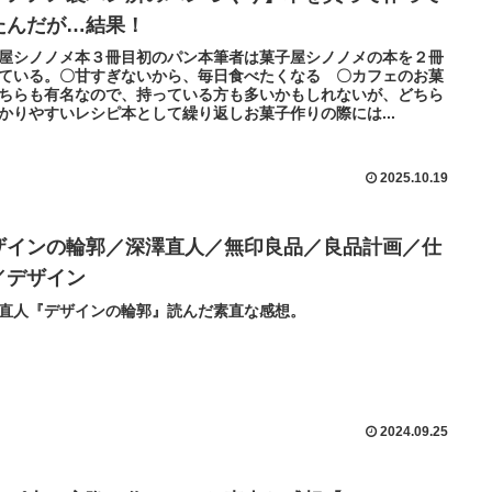
たんだが…結果！
屋シノノメ本３冊目初のパン本筆者は菓子屋シノノメの本を２冊
ている。〇甘すぎないから、毎日食べたくなる 〇カフェのお菓
ちらも有名なので、持っている方も多いかもしれないが、どちら
かりやすいレシピ本として繰り返しお菓子作りの際には...
2025.10.19
ザインの輪郭／深澤直人／無印良品／良品計画／仕
／デザイン
直人『デザインの輪郭』読んだ素直な感想。
2024.09.25