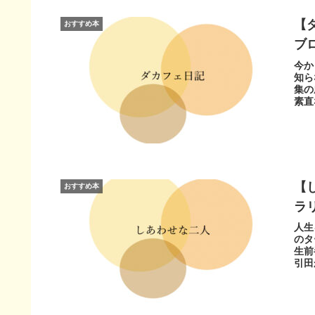
【
おすすめ本
ブ
今か
知ら
集の
素直
【
おすすめ本
ラ
人生
のタ
生前
引田