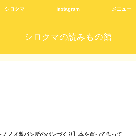
シロクマ
instagram
メニュー
シロクマの読みもの館
シノノメ製パン所のパンづくり】本を買って作って