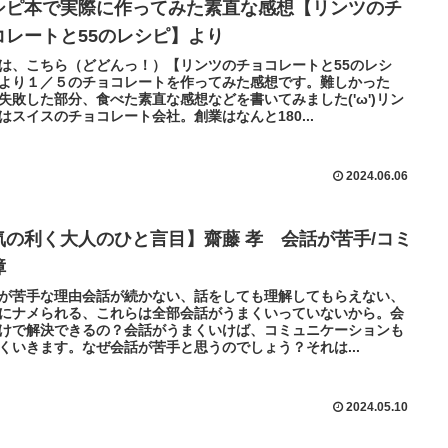
シピ本で実際に作ってみた素直な感想【リンツのチ
コレートと55のレシピ】より
は、こちら（どどんっ！）【リンツのチョコレートと55のレシ
より１／５のチョコレートを作ってみた感想です。難しかった
失敗した部分、食べた素直な感想などを書いてみました('ω')リン
はスイスのチョコレート会社。創業はなんと180...
2024.06.06
気の利く大人のひと言目】齋藤 孝 会話が苦手/コミ
障
が苦手な理由会話が続かない、話をしても理解してもらえない、
にナメられる、これらは全部会話がうまくいっていないから。会
けで解決できるの？会話がうまくいけば、コミュニケーションも
くいきます。なぜ会話が苦手と思うのでしょう？それは...
2024.05.10