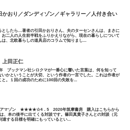
田かおり／ダンディゾン／ギャラリー／人付き合い
るとしたら…著者の引田かおりさん、夫のターセンさんは、まさに
、お二人の人生前半戦をふりかえりながら、現在の暮らしについて
は、北欧暮らしの道具店のコラムで知りまし...
 上田正仁
3年 ブックマン社シロクマが一番心に響いた言葉は、何を知って
ないかということが大切、という作者の一言でした。これは作者が
と。１回の成功のために100回の失敗を...
アマゾン ★★★★☆4．5 2020年筑摩書房 購入はこちらから
分は、本の後半に出てくる対談です。篠田真貴子さんとの対談（元
到達する目標を明確にもっているとい...