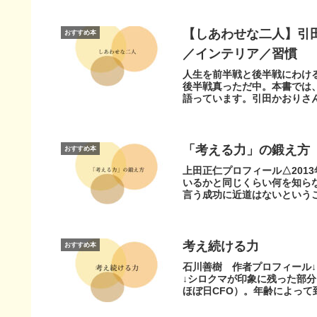
【しあわせな二人】引
おすすめ本
／インテリア／習慣
人生を前半戦と後半戦にわけ
後半戦真っただ中。本書では
語っています。引田かおりさん
「考える力」の鍛え方
おすすめ本
上田正仁プロフィール△201
いるかと同じくらい何を知ら
言う成功に近道はないというこ
考え続ける力
おすすめ本
石川善樹 作者プロフィール↓
↓シロクマが印象に残った部
ほぼ日CFO）。年齢によって