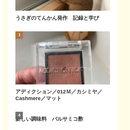
うさぎのてんかん発作 記録と学び
アディクション／012Ｍ／カシミヤ／
Cashmere／マット
新しい調味料 バルサミコ酢