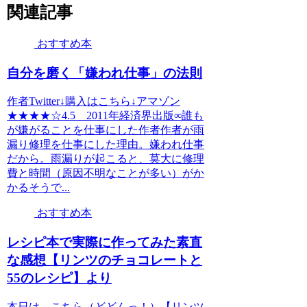
関連記事
おすすめ本
自分を磨く「嫌われ仕事」の法則
作者Twitter↓購入はこちら↓アマゾン
★★★★☆4.5 2011年経済界出版∞誰も
が嫌がることを仕事にした作者作者が雨
漏り修理を仕事にした理由。嫌われ仕事
だから。雨漏りが起こると、莫大に修理
費と時間（原因不明なことが多い）がか
かるそうで...
おすすめ本
レシピ本で実際に作ってみた素直
な感想【リンツのチョコレートと
55のレシピ】より
本日は、こちら（どどんっ！）【リンツ