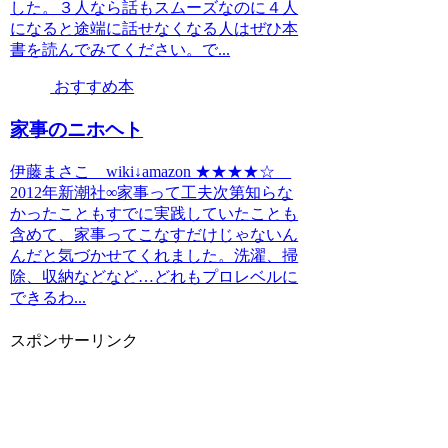
した。３人なら話もスムーズなのに４人
になると途端に話せなくなる人はぜひ本
書を読んでみてください。で...
おすすめ本
家事のニホヘト
伊藤まさこ wiki↓amazon ★★★★☆
2012年新潮社∞家事って工夫次第知らな
かったこともすでに実践していたことも
含めて、家事ってこなすだけじゃないん
んだと気づかせてくれました。洗濯、掃
除、収納などなど…どれもプロレベルに
できるわ...
スポンサーリンク