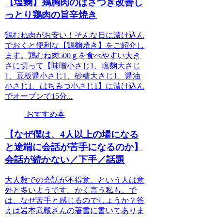
【塩麴】鶏胸肉のぱさつき改善し
っとり鶏肉の旨辛焼き
鶏むね肉がお安い！そんな日に漬け込ん
でおくと便利な【鶏麴焼き】をご紹介し
ます。鶏むね肉500ｇを食べやすい大き
さに切って【味噌小さじ1、塩麴大さじ
1、豆板醤小さじ1、砂糖大さじ1、醤油
小さじ1、はちみつ小さじ1】に漬け込ん
でオーブンで15分...
おすすめ本
【なぜ僕は、4人以上の場になる
と途端に会話が苦手になるのか】
会話が続かない／下手／話題
大人数での会話が不得意、という人は意
外と多いようです。かく言う私も。で
は、なぜ苦手と感じるのでしょうか？答
えは岩本武載さんの著書に書いてありま