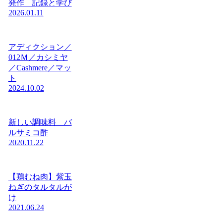
発作 記録と学び
2026.01.11
アディクション／
012Ｍ／カシミヤ
／Cashmere／マッ
ト
2024.10.02
新しい調味料 バ
ルサミコ酢
2020.11.22
【鶏むね肉】紫玉
ねぎのタルタルが
け
2021.06.24