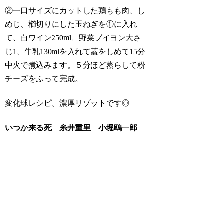
②一口サイズにカットした鶏もも肉、し
めじ、櫛切りにした玉ねぎを①に入れ
て、白ワイン250ml、野菜ブイヨン大さ
じ1、牛乳130mlを入れて蓋をしめて15分
中火で煮込みます。５分ほど蒸らして粉
チーズをふって完成。
変化球レシピ。濃厚リゾットです◎
いつか来る死 糸井重里 小堀鴎一郎