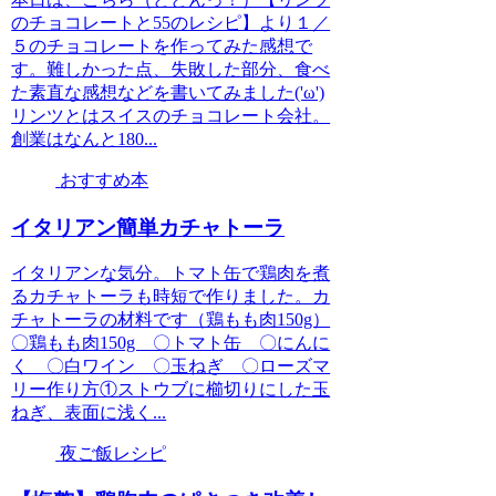
のチョコレートと55のレシピ】より１／
５のチョコレートを作ってみた感想で
す。難しかった点、失敗した部分、食べ
た素直な感想などを書いてみました('ω')
リンツとはスイスのチョコレート会社。
創業はなんと180...
おすすめ本
イタリアン簡単カチャトーラ
イタリアンな気分。トマト缶で鶏肉を煮
るカチャトーラも時短で作りました。カ
チャトーラの材料です（鶏もも肉150g）
〇鶏もも肉150g 〇トマト缶 〇にんに
く 〇白ワイン 〇玉ねぎ 〇ローズマ
リー作り方①ストウブに櫛切りにした玉
ねぎ、表面に浅く...
夜ご飯レシピ