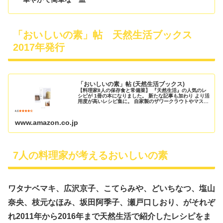
「おいしいの素」帖 天然生活ブックス
2017年発行
「おいしいの素」帖 (天然生活ブックス)
【料理家8人の保存食と常備菜】 『天然生活』の人気のレ
シピが 1冊の本になりました。 新たな記事も加わり より活
用度が高いレシピ集に。 自家製のザワークラウトやマスタ
ードが おもてなし料理に変身したり、 ピクルスがタコラ
イスになったり、 五...
www.amazon.co.jp
7人の料理家が考えるおいしいの素
ワタナベマキ、広沢京子、こてらみや、どいちなつ、塩山
奈央、枝元なほみ、坂田阿季子、瀬戸口しおり、がそれぞ
れ2011年から2016年まで天然生活で紹介したレシピをま