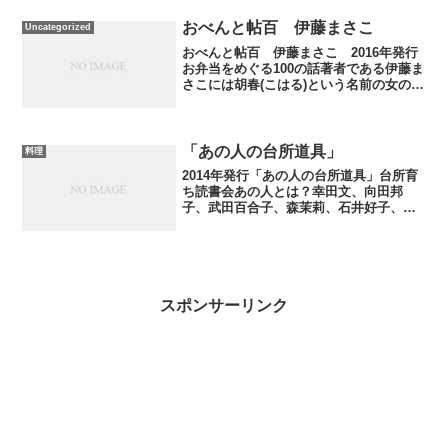
ら、簡単にサプリメントで食事を済ませ
ることの多かった時期を...
おべんと帖百 伊藤まさこ
Uncategorized
おべんと帖百 伊藤まさこ 2016年発行
お弁当をめぐる100の話著者である伊藤ま
さこには胡春(こはる)という名前の女の子
どもがいます。スタイリスト、著作家と
して忙しい毎日を送っているはずの伊藤
まさこですが、毎日のお弁当作りは欠か
せない様子。...
「あの人の台所道具」
料理
2014年発行「あの人の台所道具」台所育
ち読書会あの人とは？幸田文、向田邦
子、武田百合子、森茉莉、石井好子、高
峰秀子、宇野千代の7人の執筆家が使って
いた台所用品を実際に見つけ出す一冊で
す。今につながる台所道具たち昔の道具
だと思って読み進めて...
スポンサーリンク