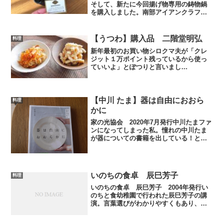
そして、新たに今回揚げ物専用の鋳物鍋
を購入しました。南部アイアンクラフ
ト IRON CRAFT17㎝の小さいサイズ
の鍋です。ストウブの小さいサイズで揚
げ物をしていたら、鍋のガラスコーティ
【うつわ】購入品 二階堂明弘
料理
ング部分が焦げてき...
新年最初のお買い物シロクマ夫が「クレ
ジット１万ポイント残っているから使っ
ていいよ」とぽつりと言いまし
た。！？？？何買おう…というわけで、
我が家にとっては贅沢品である作家さん
の器を買うことにしました。ＪＩＢＩＴ
Ａさんで現在（2022・1/12...
【中川 たま】器は自由におおら
料理
かに
家の光協会 2020年7月発行中川たまファ
ンになってしまった私。憧れの中川たま
が器についての書籍を出している！と知
って興奮しながら一気読みした一冊。こ
れは器好きな方だと楽しめること間違い
ない本だと思います。アンティークの器
から作家の作った器...
いのちの食卓 辰巳芳子
料理
いのちの食卓 辰巳芳子 2004年発行い
のちと食幼稚園で行われた辰巳芳子の講
演。言葉選びがわかりやすくもあり、そ
してぐさっと心に刺さります。そもそも
なぜ食事をとるの？本を読み進めなが