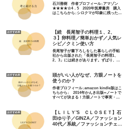
石川善樹 作者プロフィール↓アマゾン
★★★★☆4．5 2020年筑摩書房 購入
はこちらから↓シロクマが印象に残った部
分は、本の後半に出てくる対談です。篠
田真貴子さんとの対談（元ほぼ日
CFO）。年齢によって到達する目標を明
確にもっているとい...
【続 長尾智子の料理１、2、
おすすめ本
３】卵料理／簡単おかず／人気レ
シピ／クミン使い方
長尾智子が書下ろしをした暮らしの手帖
社から出版された「長尾智子の料理1、
2、3」には続きがあります。ずばり、
続、。料理初心者へ向けたメッセージか
ら始まった長尾智子の本。今回は卵料理
レシピ、クミンレシピ、あんこの煮方な
頭がいい人がなぜ、方眼ノートを
おすすめ本
どちょっと料理の難易度が...
使うのか？
作者プロフィール↓amazon kindle版はこ
ちらから↓ 2014年かんき出版∞ノートで
すべてが決まる！方眼ノートで事実・理
由・結論を導入部分は方眼ノートの利点
と方眼ノート以外でノートをとる場合の
デメリット。さらに掘り下げて勉強・会
【ＬＩＬＹ’S ＣＬＯＳＥＴ】石
おすすめ本
社で...
田ゆり子／GINZA／ファッション
40代／系統／ファッションチェッ