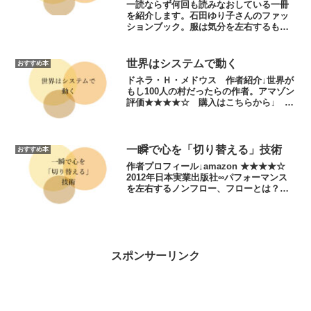
ク／デザイナー
一読ならず何回も読みなおしている一冊
を紹介します。石田ゆり子さんのファッ
ションブック。服は気分を左右するもの
と石田ゆり子さんは言います。セルフプ
ロデュースが上手な石田ゆり子さんの40
個のファッションアイテムを紹介。ファ
世界はシステムで動く
おすすめ本
ッションに悩む人から、...
ドネラ・Ｈ・メドウス 作者紹介↓世界が
もし100人の村だったらの作者。アマゾン
評価★★★★☆ 購入はこちらから↓
2015年英治出版シロクマが心に残った部
分∞アウトフロー、インフローの話。物事
の流れは入ってきては流れを繰り返して
います。どん...
一瞬で心を「切り替える」技術
おすすめ本
作者プロフィール↓amazon ★★★★☆
2012年日本実業出版社∞パフォーマンス
を左右するノンフロー、フローとは？ノ
ンフロー＝心がゆらいでいる状態フロー
＝心が安定している状態ノンフロー、フ
ローを決定しているのは、思考です。思
考ってコント...
スポンサーリンク