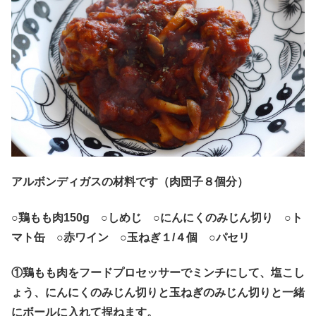
アルボンディガスの材料です（肉団子８個分）
○鶏もも肉150g ○しめじ ○にんにくのみじん切り ○ト
マト缶 ○赤ワイン ○玉ねぎ１/４個 ○パセリ
①鶏もも肉をフードプロセッサーでミンチにして、塩こし
ょう、にんにくのみじん切りと玉ねぎのみじん切りと一緒
にボールに入れて捏ねます。