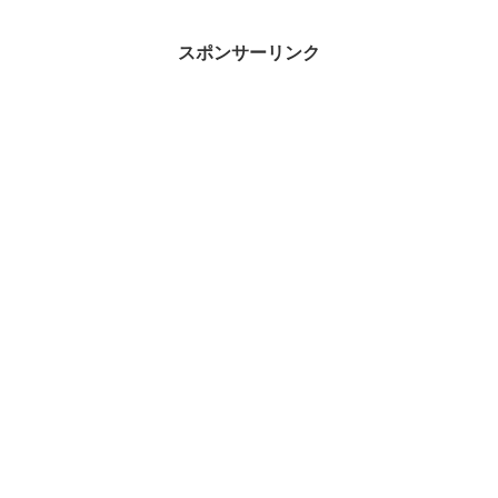
やすいナスレシピです。材料はナス・豚
ひき肉・卵。豚ひき肉と卵・...
スポンサーリンク