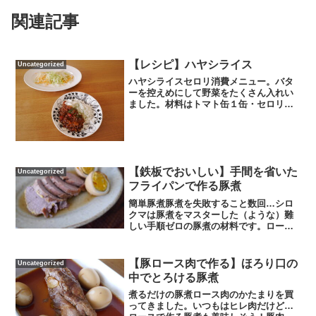
関連記事
【レシピ】ハヤシライス
Uncategorized
ハヤシライスセロリ消費メニュー。バタ
ーを控えめにして野菜をたくさん入れい
ました。材料はトマト缶１缶・セロリ５
本・玉ねぎ1個半・人参１本・牛肉200
ｇ・ワイン500ml・バター30ｇ・にんに
く・生姜です。野菜の皮を剥いて水と一
緒に弱火で20分...
【鉄板でおいしい】手間を省いた
Uncategorized
フライパンで作る豚煮
簡単豚煮豚煮を失敗すること数回…シロ
クマは豚煮をマスターした（ような）難
しい手順ゼロの豚煮の材料です。ロース
豚固まり・長ネギの青い部分・しょうが
の薄切り数枚・ゆで卵。深めのフライパ
ンに水をたっぷり入れて、ロース固ま
【豚ロース肉で作る】ほろり口の
Uncategorized
り、長ネギの青い部分、しょ...
中でとろける豚煮
煮るだけの豚煮ロース肉のかたまりを買
ってきました。いつもはヒレ肉だけど…