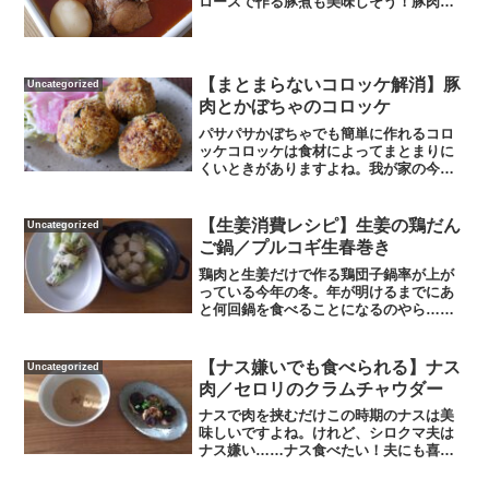
ロースで作る豚煮も美味しそう！豚肉が
ほろりととろける豚煮材料です。豚ロー
ス肉かたまり400ｇ・しょうがの薄切り・
ゆで卵。大鍋にたっぷりの水と豚ロース
肉、しょうがの薄切り...
【まとまらないコロッケ解消】豚
Uncategorized
肉とかぼちゃのコロッケ
パサパサかぼちゃでも簡単に作れるコロ
ッケコロッケは食材によってまとまりに
くいときがありますよね。我が家の今回
のかぼちゃはパサパサ系…水分が少ない
コロッケを形成するひと手間。具材全部
を混ぜ合わせるタイミングでオリーブオ
【生姜消費レシピ】生姜の鶏だん
Uncategorized
イルを少量入れるとまとま...
ご鍋／プルコギ生春巻き
鶏肉と生姜だけで作る鶏団子鍋率が上が
っている今年の冬。年が明けるまでにあ
と何回鍋を食べることになるのやら…少
ない材料で体がホカホカになる鶏団子鍋
のレシピです。材料は白菜・豆腐・しめ
じ・鶏肉・生姜・卵。鶏団子作りから。
【ナス嫌いでも食べられる】ナス
Uncategorized
ボールに鶏ひき肉150g...
肉／セロリのクラムチャウダー
ナスで肉を挟むだけこの時期のナスは美
味しいですよね。けれど、シロクマ夫は
ナス嫌い……ナス食べたい！夫にも喜ん
で食べてもらいたい！ナスの食感が苦
手…ナスの味が苦手…そんな人でも食べ