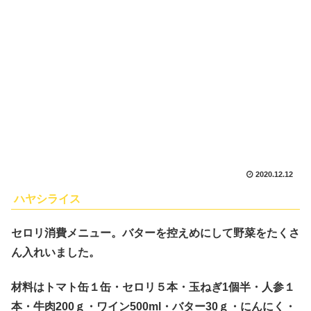
2020.12.12
ハヤシライス
セロリ消費メニュー。バターを控えめにして野菜をたくさ
ん入れいました。
材料はトマト缶１缶・セロリ５本・玉ねぎ1個半・人参１
本・牛肉200ｇ・ワイン500ml・バター30ｇ・にんにく・