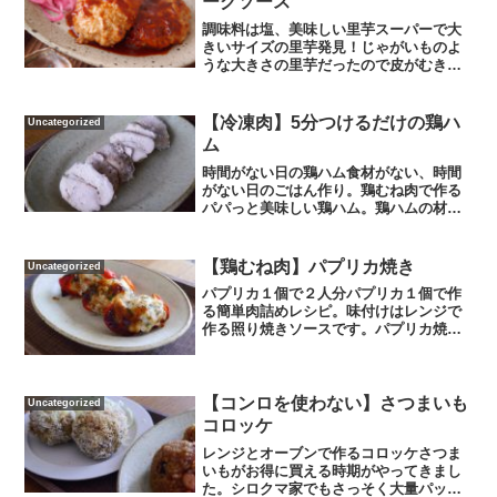
ーグソース
調味料は塩、美味しい里芋スーパーで大
きいサイズの里芋発見！じゃがいものよ
うな大きさの里芋だったので皮がむきや
すそう。里芋料理？簡単なのにおいしい
里芋の食べ方です。皮をむいた里芋を蒸
篭で20分蒸して塩をかけて完成。シロク
【冷凍肉】5分つけるだけの鶏ハ
Uncategorized
マ夫ぱくり、おいしいね...
ム
時間がない日の鶏ハム食材がない、時間
がない日のごはん作り。鶏むね肉で作る
パパっと美味しい鶏ハム。鶏ハムの材料
です。鶏むね肉200ｇ（冷凍）。鶏むね肉
を削ぎ切りにして冷凍しておいたものを
レンジで半解凍させます。ボールにこし
【鶏むね肉】パプリカ焼き
Uncategorized
ょう少々、塩大さじ1...
パプリカ１個で２人分パプリカ１個で作
る簡単肉詰めレシピ。味付けはレンジで
作る照り焼きソースです。パプリカ焼き
の材料です（二人分）〇パプリカ１個〇
鶏むね肉150ｇ〇大葉10枚作り方①照り焼
きソースを作ります。耐熱容器に醤油大
さじ２、砂糖大さじ...
【コンロを使わない】さつまいも
Uncategorized
コロッケ
レンジとオーブンで作るコロッケさつま
いもがお得に買える時期がやってきまし
た。シロクマ家でもさっそく大量パック