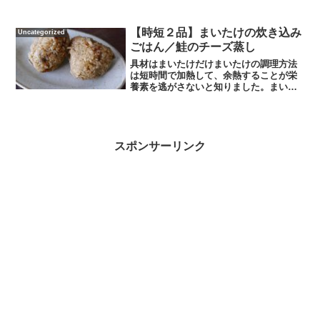
のさつまいもをゲット。さつまいもコロ
ッケの材料です（作りやすい分量）〇さ
つまいも大１個〇豚ヒレ肉200ｇ〇パン粉
【時短２品】まいたけの炊き込み
Uncategorized
作り方①豚肉をフード...
ごはん／鮭のチーズ蒸し
具材はまいたけだけまいたけの調理方法
は短時間で加熱して、余熱することが栄
養素を逃がさないと知りました。まいた
けから出た栄養もお米が吸う炊き込みご
はん。まいたけの炊き込みごはんの材料
です（１合分）〇まいたけ１株〇すりご
ま〇お米１合作り方①お米...
スポンサーリンク