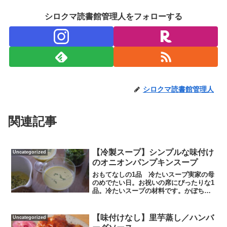
シロクマ読書館管理人をフォローする
シロクマ読書館管理人
関連記事
【冷製スープ】シンプルな味付け
Uncategorized
のオニオンパンプキンスープ
おもてなしの1品 冷たいスープ実家の母
のめでたい日。お祝いの席にぴったりな1
品。冷たいスープの材料です。かぼちゃ
半玉・玉ねぎ1個・バター20ｇ・牛乳（ま
たは生クリーム）。かぼちゃ、玉ねぎを
１口サイズにカットして塩を振って蒸篭
【味付けなし】里芋蒸し／ハンバ
Uncategorized
で20分蒸し焼き...