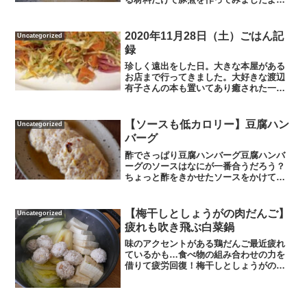
柔らか豚煮の材料です。豚ロースかたま
り600ｇ・しょうがの薄切り・りんごジャ
ム大さじ1・梅干し1個・はちみつ大さじ
2020年11月28日（土）ごはん記
Uncategorized
1。大鍋にたっぷり...
録
珍しく遠出をした日。大きな本屋がある
お店まで行ってきました。大好きな渡辺
有子さんの本も置いてあり癒された一
日。帰宅後ごはんを作るのがめんどくさ
かったので、簡単サーモンサラダ('ω')ノ
シロクマシロクマ夫目玉焼きとハムチー
【ソースも低カロリー】豆腐ハン
Uncategorized
ズ野菜オープンサンド...
バーグ
酢でさっぱり豆腐ハンバーグ豆腐ハンバ
ーグのソースはなにが一番合うだろう？
ちょっと酢をきかせたソースをかけてみ
ました。材料は豆腐1丁・ひき肉70g。豆
腐をキッチンペーパーで包んでレンジで3
分温め水切りしました。材料を混ぜ合わ
【梅干しとしょうがの肉だんご】
Uncategorized
せて丸く形を整えて...
疲れも吹き飛ぶ白菜鍋
味のアクセントがある鶏だんご最近疲れ
ているかも…食べ物の組み合わせの力を
借りて疲労回復！梅干しとしょうがの鶏
団子鍋の材料です。鶏むねひき肉・梅干
し2個・しょうがすりおろし・豆腐・白菜
です。鶏ひき肉に塩コショウ、片栗粉小