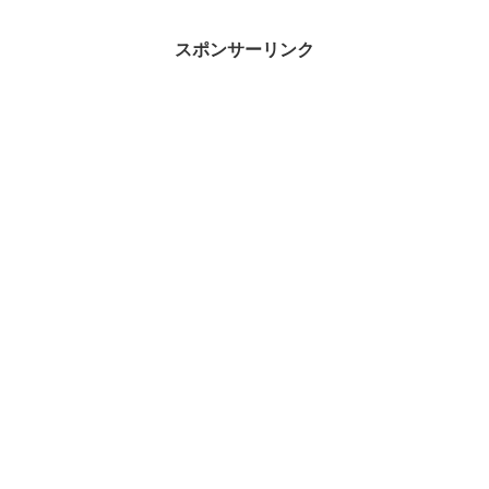
さじ2、刻んだ梅干し、...
スポンサーリンク