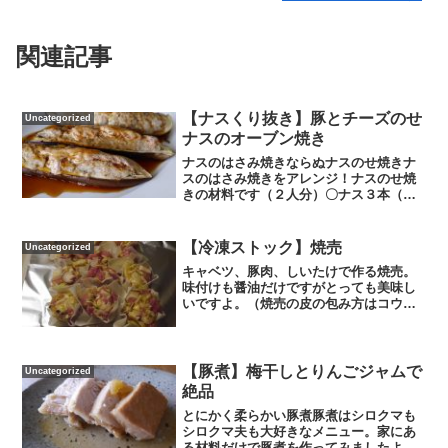
関連記事
【ナスくり抜き】豚とチーズのせ
Uncategorized
ナスのオーブン焼き
ナスのはさみ焼きならぬナスのせ焼きナ
スのはさみ焼きをアレンジ！ナスのせ焼
きの材料です（２人分）〇ナス３本（大
きいサイズのもの）〇豚ヒレ肉かたまり
150ｇ〇玉ねぎ１個〇しょうが１かけ〇ス
ライスチーズ作り方①タレを作ります。
【冷凍ストック】焼売
Uncategorized
耐熱容器にしょうゆ大...
キャベツ、豚肉、しいたけで作る焼売。
味付けも醤油だけですがとっても美味し
いですよ。（焼売の皮の包み方はコウケ
ンテツさんの方法です）焼売の材料です
（30個分）〇豚ヒレ肉350ｇ〇しいたけ〇
キャベツ1/4個〇しょうがとにんにくのす
りおろし〇焼売...
【豚煮】梅干しとりんごジャムで
Uncategorized
絶品
とにかく柔らかい豚煮豚煮はシロクマも
シロクマ夫も大好きなメニュー。家にあ
る材料だけで豚煮を作ってみましたよ。