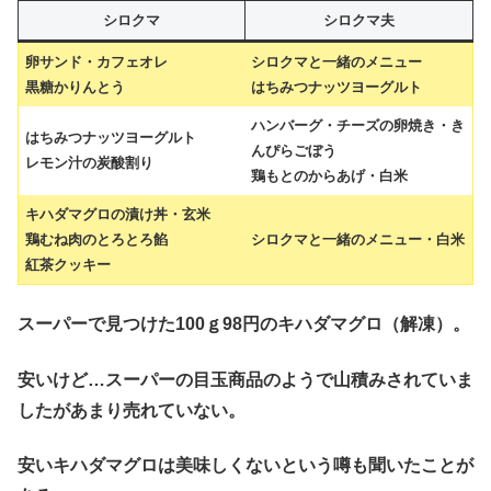
シロクマ
シロクマ夫
卵サンド・カフェオレ
シロクマと一緒のメニュー
黒糖かりんとう
はちみつナッツヨーグルト
ハンバーグ・チーズの卵焼き・き
はちみつナッツヨーグルト
んぴらごぼう
レモン汁の炭酸割り
鶏もとのからあげ・白米
キハダマグロの漬け丼・玄米
鶏むね肉のとろとろ餡
シロクマと一緒のメニュー・白米
紅茶クッキー
スーパーで見つけた100ｇ98円のキハダマグロ（解凍）。
安いけど…スーパーの目玉商品のようで山積みされていま
したがあまり売れていない。
安いキハダマグロは美味しくないという噂も聞いたことが