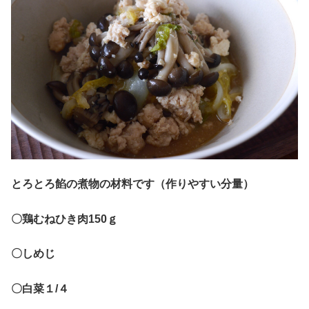
とろとろ餡の煮物の材料です（作りやすい分量）
〇鶏むねひき肉150ｇ
〇しめじ
〇白菜１/４