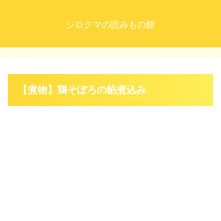
シロクマの読みもの館
【煮物】鶏そぼろの餡煮込み