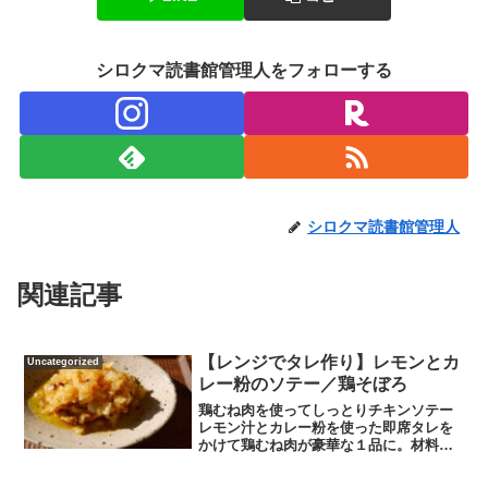
シロクマ読書館管理人をフォローする
シロクマ読書館管理人
関連記事
【レンジでタレ作り】レモンとカ
Uncategorized
レー粉のソテー／鶏そぼろ
鶏むね肉を使ってしっとりチキンソテー
レモン汁とカレー粉を使った即席タレを
かけて鶏むね肉が豪華な１品に。材料は
鶏むね肉・玉ねぎ半玉・レモン汁・にん
にく・オリーブオイル。タレ作りから。