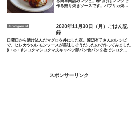
る簡単肉詰めレシピ。味付けはレンジで
作る照り焼きソースです。パプリカ焼き
の材料です（二人分）〇パプリカ１個〇
鶏むね肉150ｇ〇大葉10枚作り方①照り焼
きソースを作ります。耐熱容器に醤油大
さじ２、砂糖大さじ...
2020年11月30日（月）ごはん記
Uncategorized
録
日曜日から漬け込んだマグロを丼にした夜。渡辺有子さんのレシピ
で、ヒレカツのレモンソースが美味しそうだったので作ってみました
(/・ω・)/シロクマシロクマ夫キャベツ卵パン食パン２枚でシロクマ
と一緒のメニューりんごジャムパン・ゼスプリキュウイヨ...
スポンサーリンク