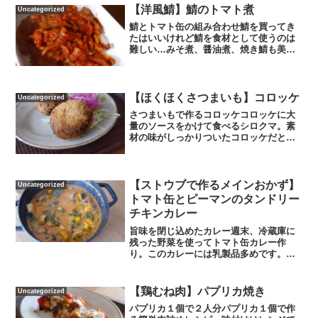
オリーブオイル大さじ1・レモン汁大さじ
【洋風鯖】鯖のトマト煮
Uncategorized
1・玉ねぎのみじん切り...
鯖とトマト缶の組み合わせ鯖を買ってき
たはいいけれど鯖を食材として使うのは
難しい…みそ煮、醤油煮、焼き鯖も美味
しいけれど鯖を一工夫。材料はトマト缶1
缶・鯖2切れ・玉ねぎ1個・しめじ、にん
にく1かけ。大鍋にオリーブオイルと玉ね
ぎを櫛切りにしたも...
【ほくほくさつまいも】コロッケ
Uncategorized
さつまいもで作るコロッケコロッケに大
量のソースをかけて食べるシロクマ。素
材の味がしっかりついたコロッケだとソ
ースなしで食べられるのに…材料はさつ
まいも１本、豚ひき肉。さつまいもは皮
をむいて蒸篭で20分蒸して潰して冷蔵庫
へ。豚ひき肉を塩コショ...
【ストウブで作るメインおかず】
Uncategorized
トマト缶とピーマンのタンドリー
チキンカレー
旨味を閉じ込めたカレー週末、冷蔵庫に
残った野菜を使ってトマト缶カレー作
り。このカレーには乳製品多めです。タ
ンドリーチキンカレーの材料です。鶏も
も肉（一口サイズにカットしてカレー粉
小さじ2・ヨーグルト大さじ4・トマトケ
【鶏むね肉】パプリカ焼き
Uncategorized
チャップ大さじ4・砂糖小...
パプリカ１個で２人分パプリカ１個で作