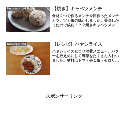
席角煮を作りました。うちには圧力なべ
がないので、１時間下茹でをしっかりし
【焼き】キャベツメンチ
Uncategorized
て作りましたよ。そんな火...
食材２つで作るメンチ今回作ったメンチ
カツ、ツナ缶の味がしました。美味しか
ったので成功！？？焼きキャベツメンチ
カツの材料です（作りやすい分量）〇ヒ
レ肉かたまり400ｇ〇キャベツ半玉〇パン
粉作り方①キャベツをみじん切りにして
塩もみしておきます。...
【レシピ】ハヤシライス
Uncategorized
ハヤシライスセロリ消費メニュー。バタ
ーを控えめにして野菜をたくさん入れい
ました。材料はトマト缶１缶・セロリ５
本・玉ねぎ1個半・人参１本・牛肉200
ｇ・ワイン500ml・バター30ｇ・にんに
く・生姜です。野菜の皮を剥いて水と一
緒に弱火で20分...
スポンサーリンク