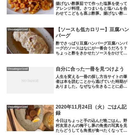
揚げない酢豚茹でて作った塩豚を使って
アレンジ料理。さつまいもと塩ハムを合
わせてこどもも喜ぶ酢豚。揚げない酢豚
の材料です。塩豚レシピはこちら
→（）・さつまいも。塩豚を賽の目切り
にして、片栗粉をまぶして少量の油をひ
【ソースも低カロリー】豆腐ハン
Uncategorized
いたフライパンで炒めます。さつ...
バーグ
酢でさっぱり豆腐ハンバーグ豆腐ハンバ
ーグのソースはなにが一番合うだろう？
ちょっと酢をきかせたソースをかけてみ
ました。材料は豆腐1丁・ひき肉70g。豆
腐をキッチンペーパーで包んでレンジで3
分温め水切りしました。材料を混ぜ合わ
自分に合った一冊を見つけよう
Uncategorized
せて丸く形を整えて...
人生を変える一冊の探し方当サイトの筆
者は本を読むことから逃げていた時期が
ありました。なぜなら生きることに必死
の毎日、一冊の本を読みきる時間がなか
ったから。けれど今はそんな時期でも無
理に時間を作って本を読んでほしいと感
取します。それは本は多く...
2020年11月24日（火）ごはん記
Uncategorized
録
今日はちょっと手の込んだ晩ごはん。野
村友里さんの梅干し豚の角煮の写真を見
たらどうしても角煮が食べたくなって、
ハンバーグ用に買っていた豚ヒレ肉で即