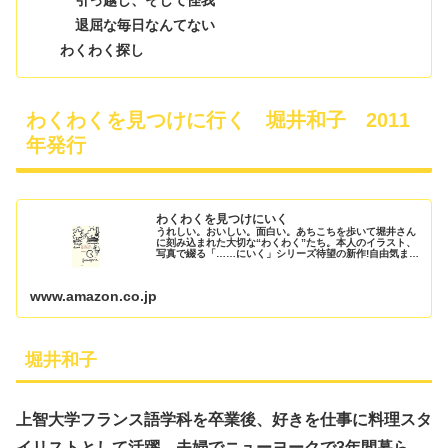
退屈な毎日なんてない
わくわく探し
わくわくを見つけに行く 堀井和子 2011
年発行
わくわくを見つけにいく
うれしい。おいしい。面白い。あちこちを歩いて堀井さん
に刻み込まれた大切な“わくわく”たち。本人のイラスト、
写真で綴る「……にいく」シリーズ待望の新作!自由気まま
に、いろいろな方向へつながっていく私の好奇心どんぐり
の小径/新しい家の間取り/富...
www.amazon.co.jp
堀井和子
上智大学フランス語学科を卒業後、好きを仕事に料理スタ
イリストとして活躍。夫婦でニューヨークで3年間暮ら