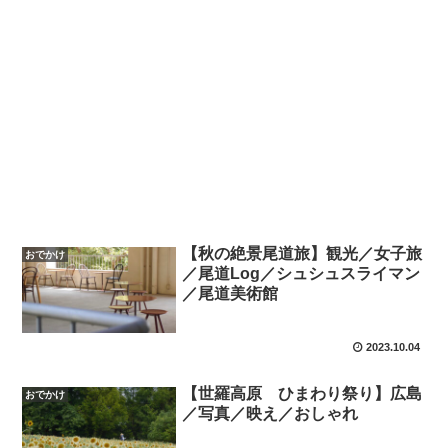
【秋の絶景尾道旅】観光／女子旅
おでかけ
／尾道Log／シュシュスライマン
／尾道美術館
2023.10.04
【世羅高原 ひまわり祭り】広島
おでかけ
／写真／映え／おしゃれ