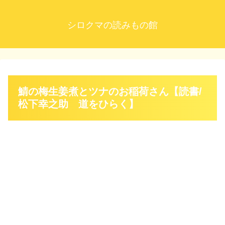
シロクマの読みもの館
鯖の梅生姜煮とツナのお稲荷さん【読書/
松下幸之助 道をひらく】