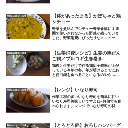
み。もつ煮込みの材料です。キャベツ1
玉・しょうがの薄切り・もつ（茹でこぼ
ししておきます）玉ねぎ...
【体があったまる】かぼちゃと鶏
Uncategorized
シチュー
野菜を煮込んでシチュー野菜倉庫に１週
間で使いきれなかった野菜が残っていま
した。野菜消費にぴったりなメニュー。
材料はかぼちゃ・白菜・ほうれん草・鶏
肉（一口サイズにカット）。野菜を食べ
やすい大きさにカットしてかぼちゃをレ
【生姜消費レシピ】生姜の鶏だん
Uncategorized
ンジで5分加熱。白菜、ほ...
ご鍋／プルコギ生春巻き
鶏肉と生姜だけで作る鶏団子鍋率が上が
っている今年の冬。年が明けるまでにあ
と何回鍋を食べることになるのやら…少
ない材料で体がホカホカになる鶏団子鍋
のレシピです。材料は白菜・豆腐・しめ
じ・鶏肉・生姜・卵。鶏団子作りから。
【レンジ】いなり寿司
Uncategorized
ボールに鶏ひき肉150g...
作業工程の多いいなり寿司を簡単に甘い
いなり寿司美味しいですよね~何個でも食
べられます。レンジでいなり寿司の材料
です（８個分）〇油揚げ８枚〇にんじん
１本〇しいたけ２個〇ご飯３膳①油揚げ
に切り込みを入れてご飯を詰められるよ
うにして耐熱平皿に並べ...
【とろとろ餡】おろしハンバーグ
Uncategorized