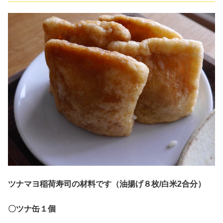
ツナマヨ稲荷寿司の材料です（油揚げ８枚/白米2合分）
〇ツナ缶１個