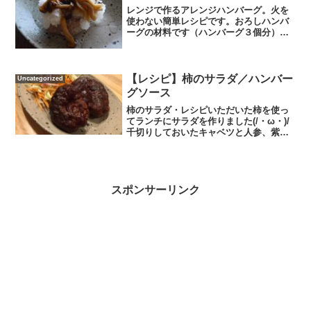
レンジで作るアレンジハンバーグ。火を
使わない簡単レシピです。おろしハンバ
ーグの材料です（ハンバーグ３個分）〇
豚ヒレ肉200g〇玉ねぎ〇しめじ〇大根半
分作り方①耐熱容器に水50ml、醤油大さ
じ2、みりん大さじ1、砂糖大さじ2、しめ
じを入れてレ...
【レシピ】柿のサラダ／ハンバー
Uncategorized
グソース
柿のサラダ・レシピいただいた柿を使っ
てランチにサラダを作りました(/・ω・)/
千切りしておいたキャベツと人参、紫玉
ねぎのマリネ、柿を薄くカットして、塩
少々、バルサミコ酢小さじ１、オリーブ
オイル大さじ２、マリネ液を加え馴染ま
せて完成！柿の甘み...
スポンサーリンク